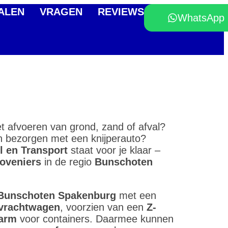
ALEN
VRAGEN
REVIEWS
WhatsApp
et afvoeren van grond, zand of afval?
ten bezorgen met een knijperauto?
l en Transport
staat voor je klaar –
hoveniers
in de regio
Bunschoten
Bunschoten Spakenburg
met een
 vrachtwagen
, voorzien van een
Z-
arm
voor containers. Daarmee kunnen