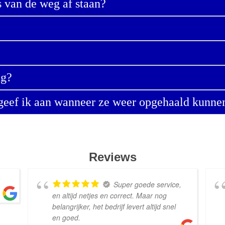
 van de weg af staan?
ng?
e geef ik aan wanneer ze weer opgehaald kunn
Reviews
Super goede service,
en altijd netjes en correct. Maar nog
belangrijker, het bedrijf levert altijd snel
en goed.