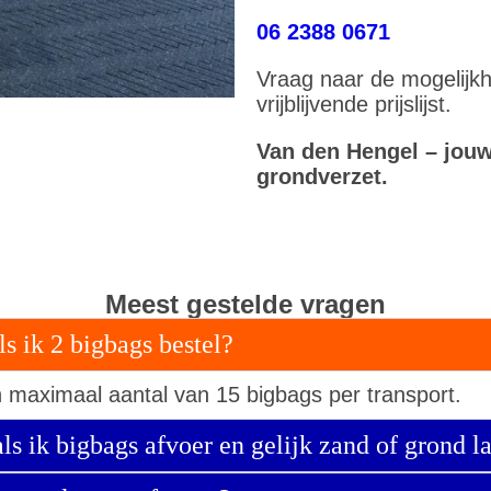
06 2388 0671
Vraag naar de mogelijkh
vrijblijvende prijslijst.
Van den Hengel – jouw 
grondverzet.
Meest gestelde vragen
ls ik 2 bigbags bestel?
 maximaal aantal van 15 bigbags per transport.
als ik bigbags afvoer en gelijk zand of grond 