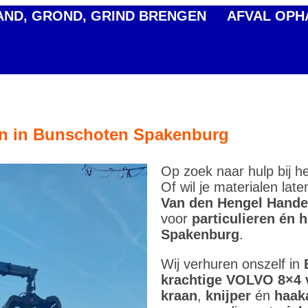
AND, GROND, GRIND BRENGEN
AFVAL OPH
en in Bunschoten Spakenburg
Op zoek naar hulp bij h
Of wil je materialen la
Van den Hengel Hande
voor
particulieren én 
Spakenburg
.
Wij verhuren onszelf in
krachtige VOLVO 8×4
kraan
,
knijper
én
haak